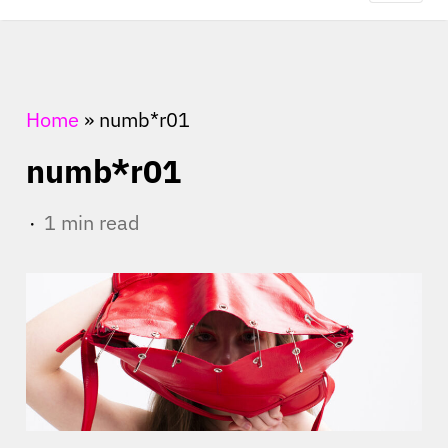
Home
»
numb*r01
numb*r01
1 min read