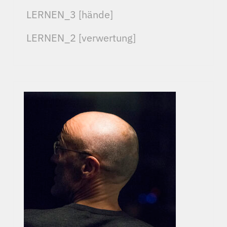
LERNEN_3 [hände]
LERNEN_2 [verwertung]